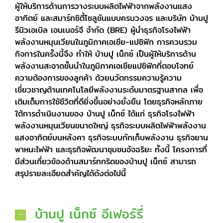
ผู้ให้บริการด้านการวางระบบผลิตไฟฟ้าจากพลังงานแสง
อาทิตย์ และสมาร์ทซิตี้โซลูชันแบบครบวงจร และบริษัท บ้านปู
รีนิวเอเบิล เอนเนอร์จี จำกัด (BRE) ผู้นำธุรกิจโรงไฟฟ้า
พลังงานหมุนเวียนในภูมิภาคเอเชีย-แปซิฟิก การควบรวม
กิจการในครั้งนี้จึง ทำให้ บ้านปู เน็กซ์ เป็นผู้ให้บริการด้าน
พลังงานสะอาดชั้นนำในภูมิภาคเอเชียแปซิฟิกที่ตอบโจทย์
ความต้องการของลูกค้า ด้วยนวัตกรรมความรู้ความ
เชี่ยวชาญด้านเทคโนโลยีพลังงานระดับมาตรฐานสากล เพื่อ
เติมเต็มการใช้ชีวิตที่ดียิ่งขึ้นอย่างยั่งยืน โดยธุรกิจหลักภาย
ใต้การดำเนินงานของ บ้านปู เน็กซ์ ได้แก่ ธุรกิจโรงไฟฟ้า
พลังงานหมุนเวียนขนาดใหญ่ ธุรกิจระบบผลิตไฟฟ้าพลังงาน
แสงอาทิตย์บนหลังคา ธุรกิจระบบกักเก็บพลังงาน ธุรกิจยาน
พาหนะไฟฟ้า และธุรกิจพัฒนาชุมชนอัจฉริยะ ทั้งนี้ โครงการที่
มีส่วนเกี่ยวข้องด้านสมาร์ทกริดของบ้านปู เน็กซ์ สามารถ
สรุปรายละเอียดสำคัญได้ดังต่อไปนี้
บ้านปู เน็กซ์ อีเฟอร์รี่