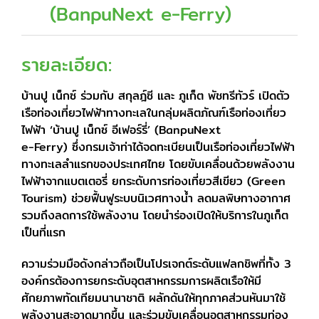
(BanpuNext e-Ferry)
รายละเอียด:
บ้านปู เน็กซ์ ร่วมกับ สกุลฎ์ซี และ ภูเก็ต พัชทรีทัวร์ เปิดตัว
เรือท่องเที่ยวไฟฟ้าทางทะเลในกลุ่มผลิตภัณฑ์เรือท่องเที่ยว
ไฟฟ้า ‘บ้านปู เน็กซ์ อีเฟอร์รี่’ (BanpuNext
e-Ferry) ซึ่งกรมเจ้าท่าได้จดทะเบียนเป็นเรือท่องเที่ยวไฟฟ้า
ทางทะเลลำแรกของประเทศไทย โดยขับเคลื่อนด้วยพลังงาน
ไฟฟ้าจากแบตเตอรี่ ยกระดับการท่องเที่ยวสีเขียว (Green
Tourism) ช่วยฟื้นฟูระบบนิเวศทางน้ำ ลดมลพิษทางอากาศ
รวมถึงลดการใช้พลังงาน โดยนำร่องเปิดให้บริการในภูเก็ต
เป็นที่แรก
ความร่วมมือดังกล่าวถือเป็นโปรเจกต์ระดับแฟลกชิพที่ทั้ง 3
องค์กรต้องการยกระดับอุตสาหกรรมการผลิตเรือให้มี
ศักยภาพทัดเทียมนานาชาติ ผลักดันให้ทุกภาคส่วนหันมาใช้
พลังงานสะอาดมากขึ้น และร่วมขับเคลื่อนอุตสาหกรรมท่อง