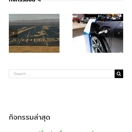
่ง
ดัน EV เต็มสูบ ! เวียดนามจ่อให้
วิจัยเผย จีนกำลังผลิตพลังงาน
เงินอุดหนุน ‘ค่าไฟสถานีชาร์จ’
ลมและโซลาร์ เกือบสองเท่าของ
อนุมัติกลาง ก.ย.
ทั้งโลกรวมกัน
Search
for:
กิจกรรมล่าสุด