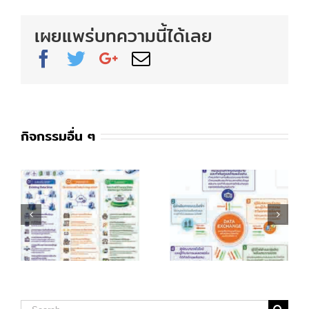
เผยแพร่บทความนี้ได้เลย
Facebook
Twitter
Google+
Email
กิจกรรมอื่น ๆ
บู
ผู้มีส่วนเกี่ยวข้องในการแลก
ทิศทางการขับเคลื่อนสมาร์ทกริด
าน
เปลี่ยนข้อมูลพลังงาน
ของประเทศไทยในระยะต่อไป
Search